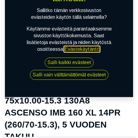
Sallitko tämän verkkosivuston
evästeiden käytön tällä selaimella?
Käytämme evästeitä parantaaksemme
sivuston käyttökokemusta. Saat
lisätietoja evästeistä ja niiden käytöstä
osoitteessa
Evästekäytäntö
.
Salli kaikki evästeet
Kauppa
75x10.00-15.3 130A8 ASCENSO IMB 160 XL 14PR
Salli vain välttämättömät evästeet
(260/70-15.3), 5 VUODEN TAKUU
75x10.00-15.3 130A8
ASCENSO IMB 160 XL 14PR
(260/70-15.3), 5 VUODEN
TAKUU