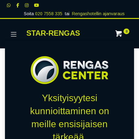
Soita
020 7558 335
tai
Rengashotellin ajanvaraus
STAR-RENGAS
0
Yksityisyytesi
kunnioittaminen on
meille ensisijaisen
tärkeää.