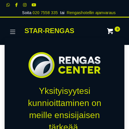
Soita
020 7558 335
tai
Rengashotellin ajanvaraus
STAR-RENGAS
0
Yksityisyytesi
kunnioittaminen on
meille ensisijaisen
tärkeää.