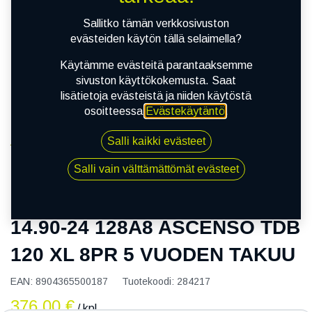
Sallitko tämän verkkosivuston
evästeiden käytön tällä selaimella?
Käytämme evästeitä parantaaksemme
sivuston käyttökokemusta. Saat
lisätietoja evästeistä ja niiden käytöstä
osoitteessa
Evästekäytäntö
.
Salli kaikki evästeet
Kauppa
14.90-24 128A8 ASCENSO TDB 120 XL 8PR 5
Salli vain välttämättömät evästeet
VUODEN TAKUU
14.90-24 128A8 ASCENSO TDB
120 XL 8PR 5 VUODEN TAKUU
EAN:
8904365500187
Tuotekoodi:
284217
376,00
€
/ kpl