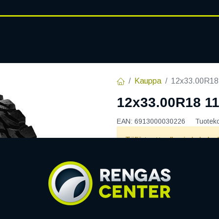
RENGASHOTELLI
AJANKOHT
AT
VANTEET
PALVELUT
Kauppa
12x33.00R1
12x33.00R18 
EAN:
6913000030226
Tuotek
Tällä tuotteella ei ole kelvo
Jaa
Toimitusehdot