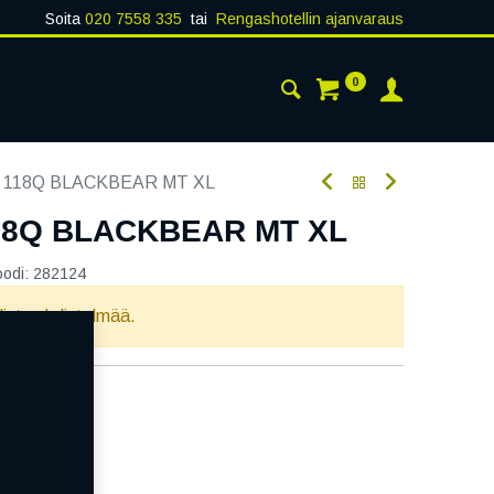
Soita
020 7558 335
tai
Rengashotellin ajanvaraus
0
AISTA
YHTEYSTIEDOT
8 118Q BLACKBEAR MT XL
118Q BLACKBEAR MT XL
oodi:
282124
llista yhdistelmää.