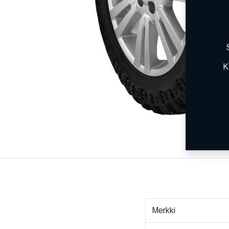
K
Merkki