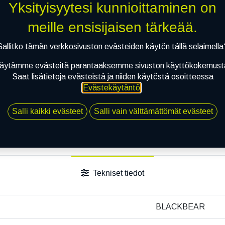
Yksityisyytesi kunnioittaminen on
meille ensisijaisen tärkeää.
Sallitko tämän verkkosivuston evästeiden käytön tällä selaimella
äytämme evästeitä parantaaksemme sivuston käyttökokemust
Saat lisätietoja evästeistä ja niiden käytöstä osoitteessa
Evästekäytäntö
.
Salli kaikki evästeet
Salli vain välttämättömät evästeet
Tekniset tiedot
BLACKBEAR