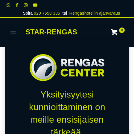
Soita
020 7558 335
tai
Rengashotellin ajanvaraus
STAR-RENGAS
0
Yksityisyytesi
kunnioittaminen on
meille ensisijaisen
tärkeää.