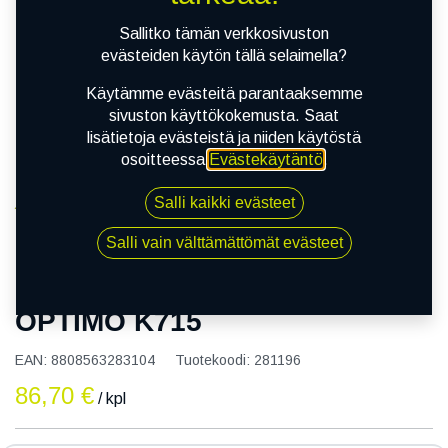
Sallitko tämän verkkosivuston
evästeiden käytön tällä selaimella?
Käytämme evästeitä parantaaksemme
sivuston käyttökokemusta. Saat
lisätietoja evästeistä ja niiden käytöstä
osoitteessa
Evästekäytäntö
.
Salli kaikki evästeet
Kauppa
145/80R13 75T HANKOOK OPTIMO K715
Salli vain välttämättömät evästeet
145/80R13 75T HANKOOK
OPTIMO K715
EAN:
8808563283104
Tuotekoodi:
281196
86,70
€
/ kpl