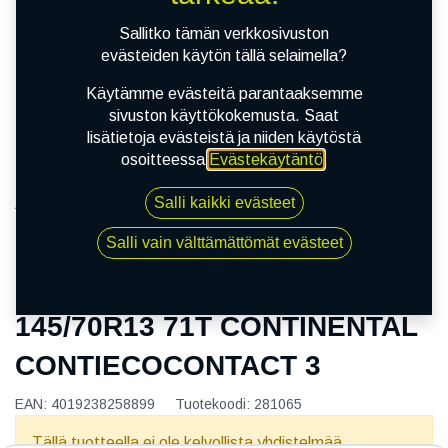
Sallitko tämän verkkosivuston
evästeiden käytön tällä selaimella?
Käytämme evästeitä parantaaksemme
sivuston käyttökokemusta. Saat
lisätietoja evästeistä ja niiden käytöstä
osoitteessa
Evästekäytäntö
.
Salli kaikki evästeet
Kauppa
145/70R13 71T CONTINENTAL CONTIECOCONTACT
Salli vain välttämättömät evästeet
3
145/70R13 71T CONTINENTAL
CONTIECOCONTACT 3
EAN:
4019238258899
Tuotekoodi:
281065
Tällä tuotteella ei ole kelvollista yhdistelmää.