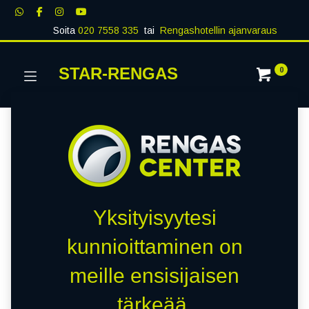
Soita
020 7558 335
tai
Rengashotellin ajanvaraus
STAR-RENGAS
0
Yksityisyytesi
kunnioittaminen on
meille ensisijaisen
tärkeää.