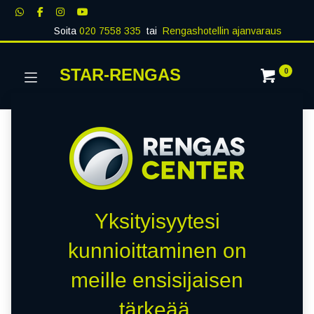
Soita
020 7558 335
tai
Rengashotellin ajanvaraus
STAR-RENGAS
0
Yksityisyytesi
kunnioittaminen on
meille ensisijaisen
tärkeää.