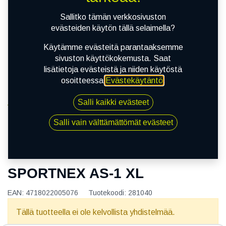
Sallitko tämän verkkosivuston
evästeiden käytön tällä selaimella?
Käytämme evästeitä parantaaksemme
sivuston käyttökokemusta. Saat
lisätietoja evästeistä ja niiden käytöstä
osoitteessa
Evästekäytäntö
.
Salli kaikki evästeet
Kauppa
165/35R18 82V NANKANG SPORTNEX AS-1 XL
Salli vain välttämättömät evästeet
165/35R18 82V NANKANG
SPORTNEX AS-1 XL
EAN:
4718022005076
Tuotekoodi:
281040
Tällä tuotteella ei ole kelvollista yhdistelmää.