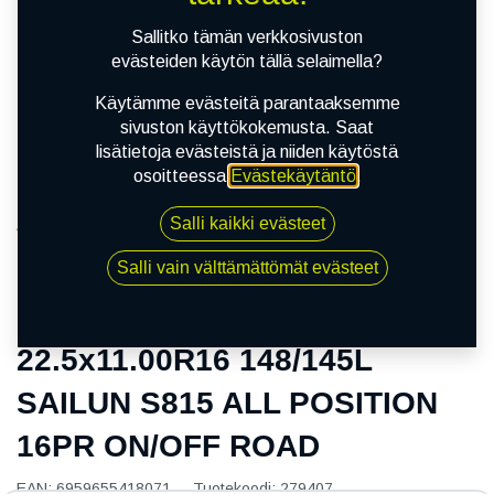
Sallitko tämän verkkosivuston
evästeiden käytön tällä selaimella?
Käytämme evästeitä parantaaksemme
sivuston käyttökokemusta. Saat
lisätietoja evästeistä ja niiden käytöstä
osoitteessa
Evästekäytäntö
.
Salli kaikki evästeet
Kauppa
22.5x11.00R16 148/145L SAILUN S815 ALL
Salli vain välttämättömät evästeet
POSITION 16PR ON/OFF ROAD
22.5x11.00R16 148/145L
SAILUN S815 ALL POSITION
16PR ON/OFF ROAD
EAN:
6959655418071
Tuotekoodi:
279407