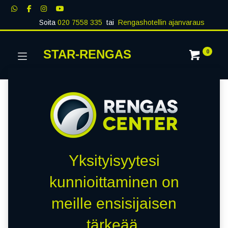
Soita
020 7558 335
tai
Rengashotellin ajanvaraus
STAR-RENGAS
0
Yksityisyytesi
kunnioittaminen on
meille ensisijaisen
tärkeää.