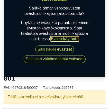
Sallitko tämän verkkosivuston
evästeiden käytön tällä selaimella?
Käytämme evästeitä parantaaksemme
sivuston käyttökokemusta. Saat
lisätietoja evästeistä ja niiden käytöstä
osoitteessa
Evästekäytäntö
.
Salli kaikki evästeet
Kauppa
155/80R13 79T FORTUNE FSR-801
Salli vain välttämättömät evästeet
155/80R13 79T FORTUNE FSR-
801
EAN:
6970310400057
Tuotekoodi:
269987
Tällä tuotteella ei ole kelvollista yhdistelmää.