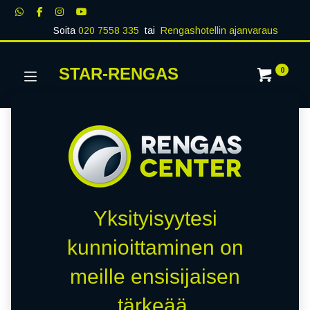
Soita
020 7558 335
tai
Rengashotellin ajanvaraus
STAR-RENGAS
0
Yksityisyytesi
kunnioittaminen on
meille ensisijaisen
tärkeää.