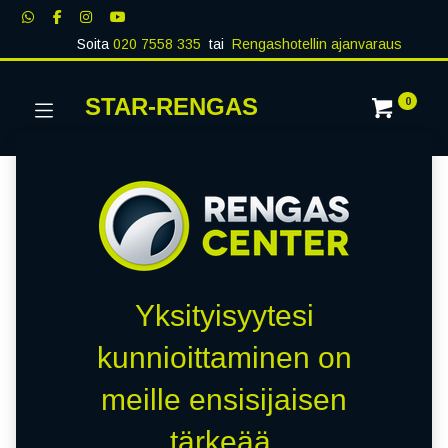
Soita
020 7558 335
tai
Rengashotellin ajanvaraus
STAR-RENGAS
0
Yksityisyytesi
kunnioittaminen on
meille ensisijaisen
tärkeää.