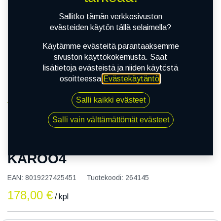
Sallitko tämän verkkosivuston
evästeiden käytön tällä selaimella?
Käytämme evästeitä parantaaksemme
sivuston käyttökokemusta. Saat
lisätietoja evästeistä ja niiden käytöstä
osoitteessa
Evästekäytäntö
.
Salli kaikki evästeet
Kauppa
150/70R18 70T METZELER KAROO4
Salli vain välttämättömät evästeet
150/70R18 70T METZELER
KAROO4
EAN:
8019227425451
Tuotekoodi:
264145
178,00
€
/ kpl