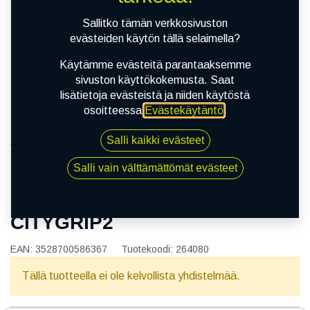
Sallitko tämän verkkosivuston
evästeiden käytön tällä selaimella?
Käytämme evästeitä parantaaksemme
sivuston käyttökokemusta. Saat
lisätietoja evästeistä ja niiden käytöstä
osoitteessa
Evästekäytäntö
.
Salli kaikki evästeet
Kauppa
110/70R11 45L MICHELIN CITYGRIP2
Salli vain välttämättömät evästeet
110/70R11 45L MICHELIN
CITYGRIP2
EAN:
3528700586367
Tuotekoodi:
264080
Tällä tuotteella ei ole kelvollista yhdistelmää.