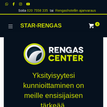
Soita
020 7558 335
tai
Rengashotellin ajanvaraus
STAR-RENGAS
0
Yksityisyytesi
kunnioittaminen on
meille ensisijaisen
tärkeää.