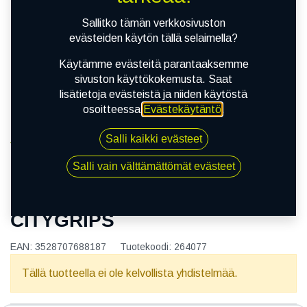
Sallitko tämän verkkosivuston
evästeiden käytön tällä selaimella?
Käytämme evästeitä parantaaksemme
sivuston käyttökokemusta. Saat
lisätietoja evästeistä ja niiden käytöstä
osoitteessa
Evästekäytäntö
.
Salli kaikki evästeet
Kauppa
110/70R13 54S MICHELIN CITYGRIPS
Salli vain välttämättömät evästeet
110/70R13 54S MICHELIN
CITYGRIPS
EAN:
3528707688187
Tuotekoodi:
264077
Tällä tuotteella ei ole kelvollista yhdistelmää.