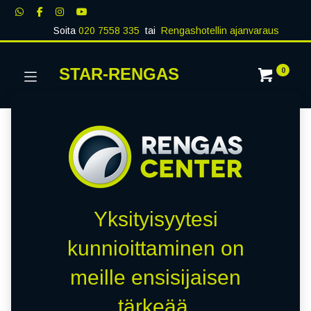
Soita
020 7558 335
tai
Rengashotellin ajanvaraus
STAR-RENGAS
0
Yksityisyytesi
kunnioittaminen on
meille ensisijaisen
tärkeää.