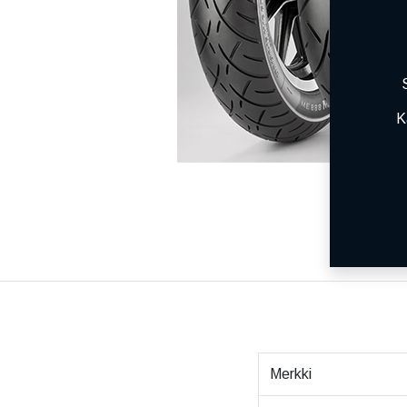
K
Merkki