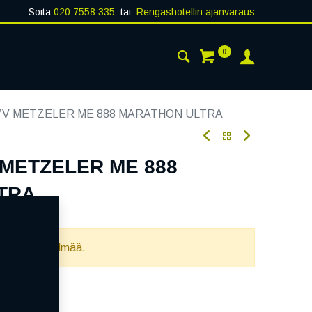
Soita
020 7558 335
tai
Rengashotellin ajanvaraus
0
AISTA
YHTEYSTIEDOT
67V METZELER ME 888 MARATHON ULTRA
 METZELER ME 888
TRA
oodi:
264023
llista yhdistelmää.