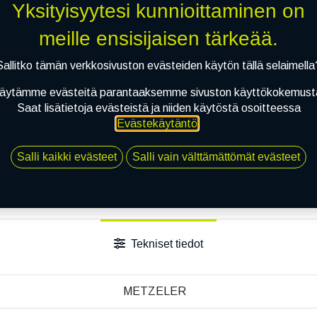
Yksityisyytesi kunnioittaminen on
Toimitusehdot
meille ensisijaisen tärkeää.
Sallitko tämän verkkosivuston evästeiden käytön tällä selaimella
äytämme evästeitä parantaaksemme sivuston käyttökokemust
Saat lisätietoja evästeistä ja niiden käytöstä osoitteessa
Evästekäytäntö
.
Salli kaikki evästeet
Salli vain välttämättömät evästeet
Tekniset tiedot
METZELER