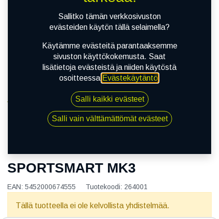
Sallitko tämän verkkosivuston
evästeiden käytön tällä selaimella?
Käytämme evästeitä parantaaksemme
sivuston käyttökokemusta. Saat
lisätietoja evästeistä ja niiden käytöstä
osoitteessa
Evästekäytäntö
.
Salli kaikki evästeet
Kauppa
180/55R17 73W DUNLOP SPORTSMART MK3
Salli vain välttämättömät evästeet
180/55R17 73W DUNLOP
SPORTSMART MK3
EAN:
5452000674555
Tuotekoodi:
264001
Tällä tuotteella ei ole kelvollista yhdistelmää.