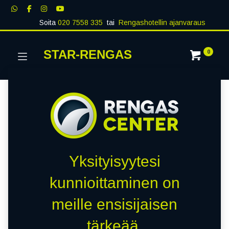
Soita
020 7558 335
tai
Rengashotellin ajanvaraus
STAR-RENGAS
0
Yksityisyytesi
kunnioittaminen on
meille ensisijaisen
tärkeää.