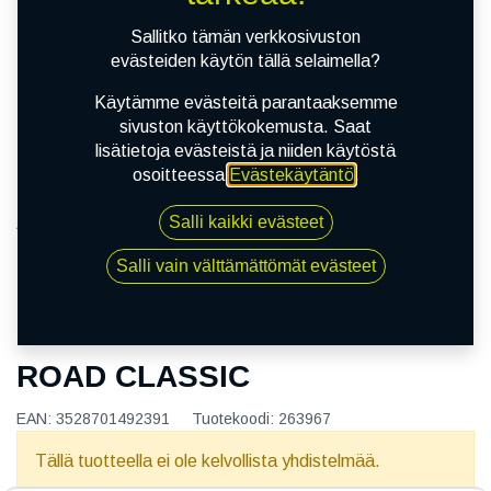
Sallitko tämän verkkosivuston
evästeiden käytön tällä selaimella?
Käytämme evästeitä parantaaksemme
sivuston käyttökokemusta. Saat
lisätietoja evästeistä ja niiden käytöstä
osoitteessa
Evästekäytäntö
.
Salli kaikki evästeet
Kauppa
120/90R18 65V MICHELIN ROAD CLASSIC
Salli vain välttämättömät evästeet
120/90R18 65V MICHELIN
ROAD CLASSIC
EAN:
3528701492391
Tuotekoodi:
263967
Tällä tuotteella ei ole kelvollista yhdistelmää.