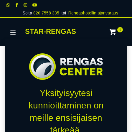
Soita
020 7558 335
tai
Rengashotellin ajanvaraus
STAR-RENGAS
0
Yksityisyytesi
kunnioittaminen on
meille ensisijaisen
tärkeää.