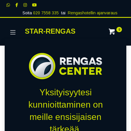
Soita
020 7558 335
tai
Rengashotellin ajanvaraus
STAR-RENGAS
0
Yksityisyytesi
kunnioittaminen on
meille ensisijaisen
tärkeää.