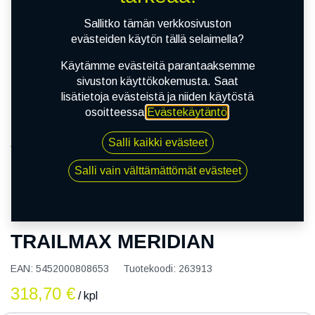
Sallitko tämän verkkosivuston
evästeiden käytön tällä selaimella?
Käytämme evästeitä parantaaksemme
sivuston käyttökokemusta. Saat
lisätietoja evästeistä ja niiden käytöstä
osoitteessa
Evästekäytäntö
.
Salli kaikki evästeet
Kauppa
150/70R17 69V DUNLOP TRAILMAX MERIDIAN
Salli vain välttämättömät evästeet
150/70R17 69V DUNLOP
TRAILMAX MERIDIAN
EAN:
5452000808653
Tuotekoodi:
263913
318,70
€
/ kpl