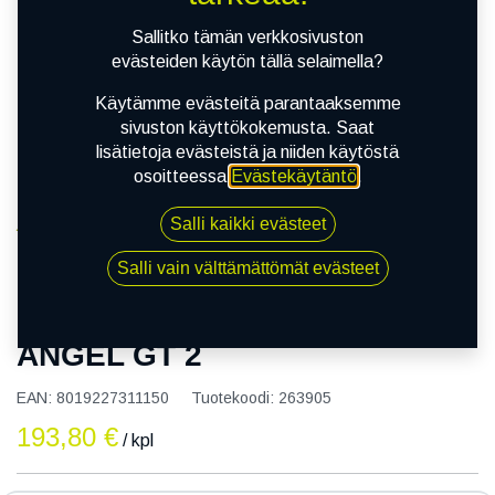
Sallitko tämän verkkosivuston
evästeiden käytön tällä selaimella?
Käytämme evästeitä parantaaksemme
sivuston käyttökokemusta. Saat
lisätietoja evästeistä ja niiden käytöstä
osoitteessa
Evästekäytäntö
.
Salli kaikki evästeet
Kauppa
120/70R19 60V PIRELLI ANGEL GT 2
Salli vain välttämättömät evästeet
120/70R19 60V PIRELLI
ANGEL GT 2
EAN:
8019227311150
Tuotekoodi:
263905
193,80
€
/ kpl