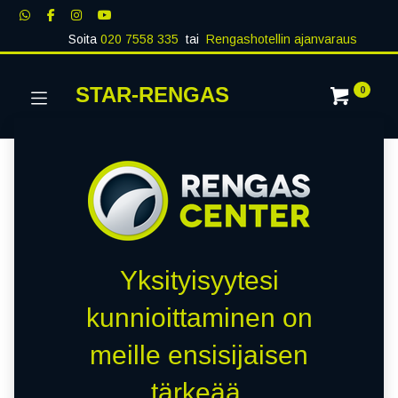
Soita
020 7558 335
tai
Rengashotellin ajanvaraus
STAR-RENGAS
0
Yksityisyytesi
kunnioittaminen on
meille ensisijaisen
tärkeää.