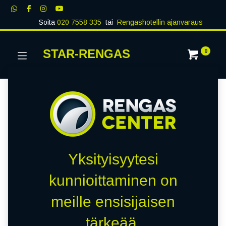
Soita
020 7558 335
tai
Rengashotellin ajanvaraus
STAR-RENGAS
0
Yksityisyytesi
kunnioittaminen on
meille ensisijaisen
tärkeää.