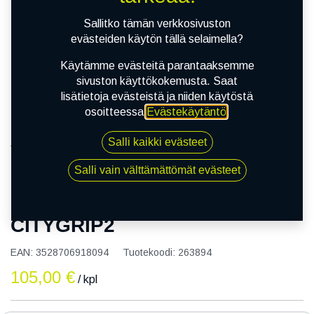
Sallitko tämän verkkosivuston
evästeiden käytön tällä selaimella?
Käytämme evästeitä parantaaksemme
sivuston käyttökokemusta. Saat
lisätietoja evästeistä ja niiden käytöstä
osoitteessa
Evästekäytäntö
.
Salli kaikki evästeet
Kauppa
130/60R13 60S MICHELIN CITYGRIP2
Salli vain välttämättömät evästeet
130/60R13 60S MICHELIN
CITYGRIP2
EAN:
3528706918094
Tuotekoodi:
263894
105,00
€
/ kpl