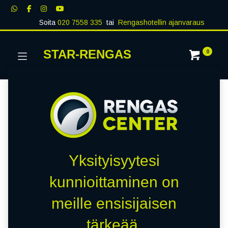
Soita
020 7558 335
tai
Rengashotellin ajanvaraus
STAR-RENGAS
0
Yksityisyytesi
kunnioittaminen on
meille ensisijaisen
tärkeää.