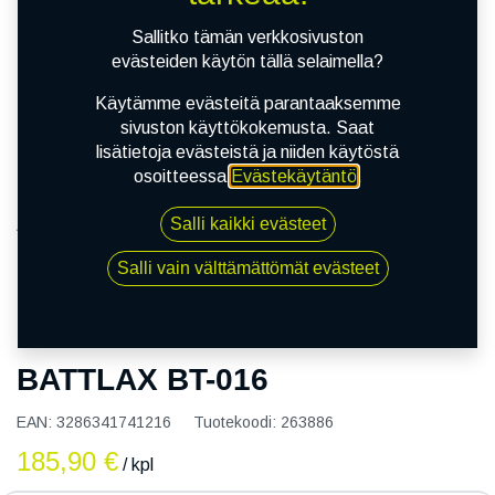
Sallitko tämän verkkosivuston
evästeiden käytön tällä selaimella?
Käytämme evästeitä parantaaksemme
sivuston käyttökokemusta. Saat
lisätietoja evästeistä ja niiden käytöstä
osoitteessa
Evästekäytäntö
.
Salli kaikki evästeet
Kauppa
140/80R17 69V BRIDGESTONE BATTLAX BT-016
Salli vain välttämättömät evästeet
140/80R17 69V BRIDGESTONE
BATTLAX BT-016
EAN:
3286341741216
Tuotekoodi:
263886
185,90
€
/ kpl