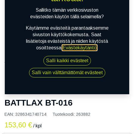
Sallitko tämän verkkosivuston
evästeiden käytön tällä selaimella?
Käytämme evästeitä parantaaksemme
sivuston käyttökokemusta. Saat
lisätietoja evästeistä ja niiden käytöstä
osoitteessa
Evästekäytäntö
.
Salli kaikki evästeet
Kauppa
100/90R18 56V BRIDGESTONE BATTLAX BT-016
Salli vain välttämättömät evästeet
100/90R18 56V BRIDGESTONE
BATTLAX BT-016
EAN:
3286341740714
Tuotekoodi:
263882
153,60
€
/ kpl