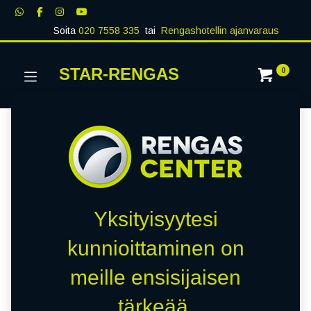
Soita
020 7558 335
tai
Rengashotellin ajanvaraus
STAR-RENGAS
0
Yksityisyytesi
kunnioittaminen on
meille ensisijaisen
tärkeää.