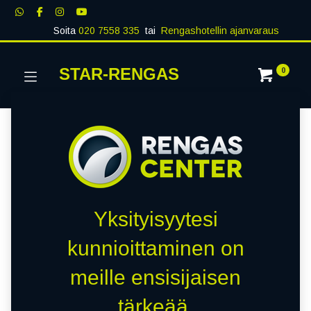
Soita
020 7558 335
tai
Rengashotellin ajanvaraus
STAR-RENGAS
0
Yksityisyytesi
kunnioittaminen on
meille ensisijaisen
tärkeää.