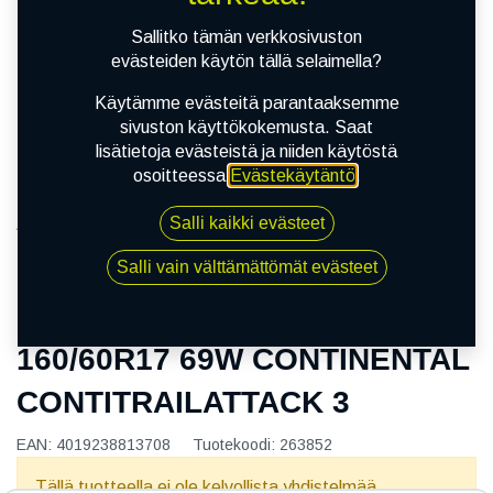
Sallitko tämän verkkosivuston
evästeiden käytön tällä selaimella?
Käytämme evästeitä parantaaksemme
sivuston käyttökokemusta. Saat
lisätietoja evästeistä ja niiden käytöstä
osoitteessa
Evästekäytäntö
.
Salli kaikki evästeet
Kauppa
160/60R17 69W CONTINENTAL
Salli vain välttämättömät evästeet
CONTITRAILATTACK 3
160/60R17 69W CONTINENTAL
CONTITRAILATTACK 3
EAN:
4019238813708
Tuotekoodi:
263852
Tällä tuotteella ei ole kelvollista yhdistelmää.