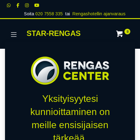
Soita
020 7558 335
tai
Rengashotellin ajanvaraus
STAR-RENGAS
0
Yksityisyytesi
kunnioittaminen on
meille ensisijaisen
tärkeää.