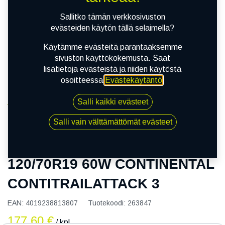
Sallitko tämän verkkosivuston
evästeiden käytön tällä selaimella?
Käytämme evästeitä parantaaksemme
sivuston käyttökokemusta. Saat
lisätietoja evästeistä ja niiden käytöstä
osoitteessa
Evästekäytäntö
.
Salli kaikki evästeet
Kauppa
120/70R19 60W CONTINENTAL
Salli vain välttämättömät evästeet
CONTITRAILATTACK 3
120/70R19 60W CONTINENTAL
CONTITRAILATTACK 3
EAN:
4019238813807
Tuotekoodi:
263847
177,60
€
/ kpl