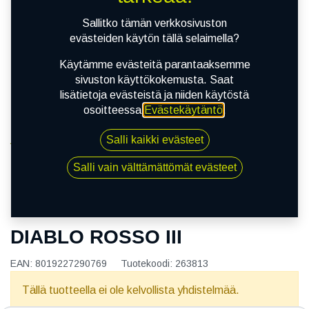
Sallitko tämän verkkosivuston
evästeiden käytön tällä selaimella?
Käytämme evästeitä parantaaksemme
sivuston käyttökokemusta. Saat
lisätietoja evästeistä ja niiden käytöstä
osoitteessa
Evästekäytäntö
.
Salli kaikki evästeet
Kauppa
120/65R17 56W PIRELLI DIABLO ROSSO III
Salli vain välttämättömät evästeet
120/65R17 56W PIRELLI
DIABLO ROSSO III
EAN:
8019227290769
Tuotekoodi:
263813
Tällä tuotteella ei ole kelvollista yhdistelmää.