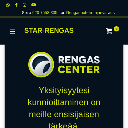
Soita
020 7558 335
tai
Rengashotellin ajanvaraus
STAR-RENGAS
0
Yksityisyytesi
kunnioittaminen on
meille ensisijaisen
tärkeää.