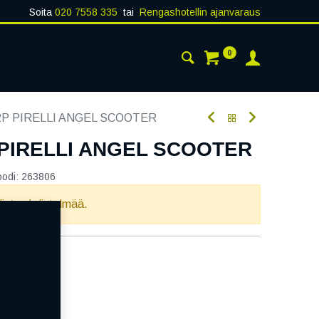
Soita
020 7558 335
tai
Rengashotellin ajanvaraus
0
AISTA
YHTEYSTIEDOT
52P PIRELLI ANGEL SCOOTER
P PIRELLI ANGEL SCOOTER
oodi:
263806
llista yhdistelmää.