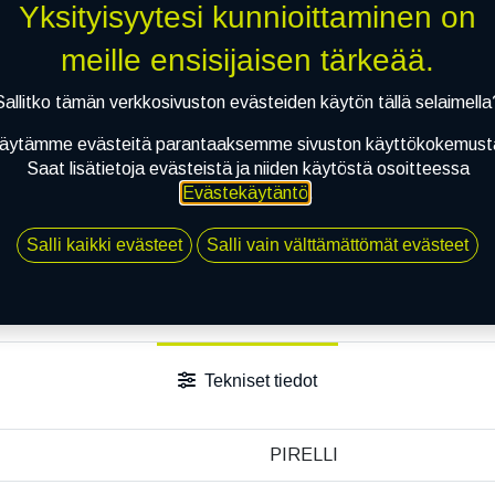
Yksityisyytesi kunnioittaminen on
meille ensisijaisen tärkeää.
Sallitko tämän verkkosivuston evästeiden käytön tällä selaimella
äytämme evästeitä parantaaksemme sivuston käyttökokemust
Saat lisätietoja evästeistä ja niiden käytöstä osoitteessa
Evästekäytäntö
.
Salli kaikki evästeet
Salli vain välttämättömät evästeet
Tekniset tiedot
PIRELLI