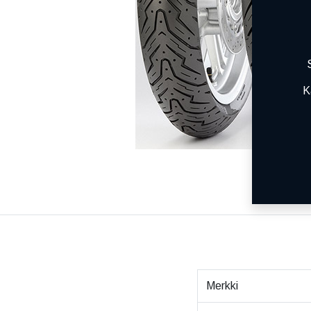
K
Merkki