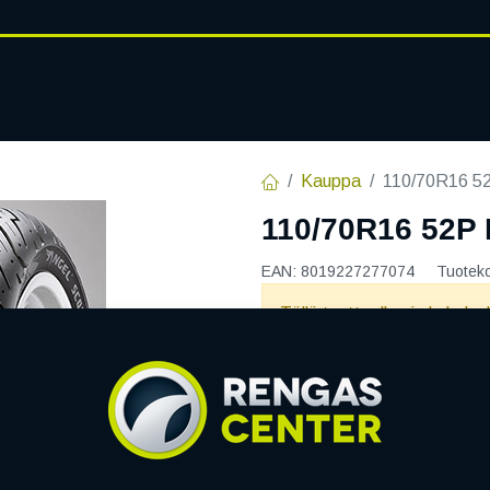
RENGASHOTELLI
AJANKOHT
AT
VANTEET
PALVELUT
Kauppa
110/70R16 
110/70R16 52
EAN:
8019227277074
Tuotek
Tällä tuotteella ei ole kelvo
Jaa
Toimitusehdot