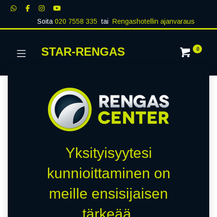
Soita
020 7558 335
tai
Rengashotellin ajanvaraus
STAR-RENGAS
0
Yksityisyytesi
kunnioittaminen on
meille ensisijaisen
tärkeää.