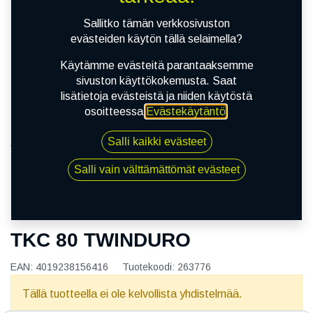
Sallitko tämän verkkosivuston
evästeiden käytön tällä selaimella?
Käytämme evästeitä parantaaksemme
sivuston käyttökokemusta. Saat
lisätietoja evästeistä ja niiden käytöstä
osoitteessa
Evästekäytäntö
.
Salli kaikki evästeet
Kauppa
130/80R17 65T CONTINENTAL TKC 80 TWINDURO
Salli vain välttämättömät evästeet
130/80R17 65T CONTINENTAL
TKC 80 TWINDURO
EAN:
4019238156416
Tuotekoodi:
263776
Tällä tuotteella ei ole kelvollista yhdistelmää.