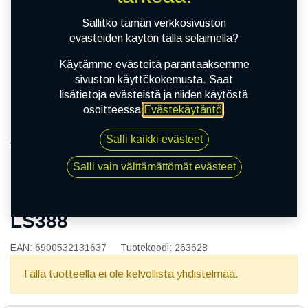
Sallitko tämän verkkosivuston
evästeiden käytön tällä selaimella?
Käytämme evästeitä parantaaksemme
sivuston käyttökokemusta. Saat
lisätietoja evästeistä ja niiden käytöstä
osoitteessa
Evästekäytäntö
.
Salli kaikki evästeet
Kauppa
165/65R14 79T LANDSAIL LS388
Salli vain välttämättömät evästeet
165/65R14 79T LANDSAIL
LS388
EAN:
6900532131637
Tuotekoodi:
263628
Tällä tuotteella ei ole kelvollista yhdistelmää.