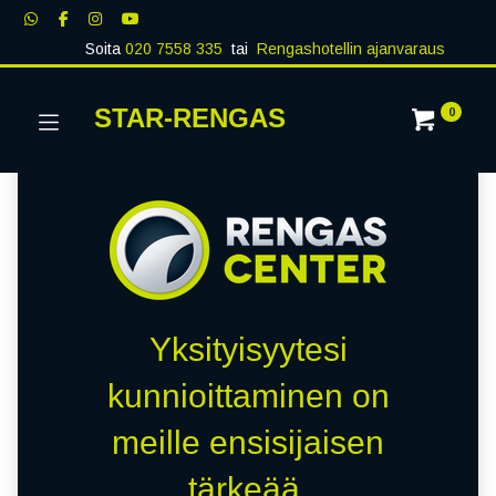
Soita
020 7558 335
tai
Rengashotellin ajanvaraus
STAR-RENGAS
0
Yksityisyytesi
kunnioittaminen on
meille ensisijaisen
tärkeää.