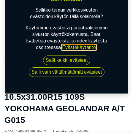
Sallitko tämän verkkosivuston
evästeiden käytön tällä selaimella?
Käytämme evästeitä parantaaksemme
sivuston käyttökokemusta. Saat
lisätietoja evästeistä ja niiden käytöstä
osoitteessa
Evästekäytäntö
.
Salli kaikki evästeet
Kauppa
10.5x31.00R15 109S YOKOHAMA GEOLANDAR A/T
Salli vain välttämättömät evästeet
G015
10.5x31.00R15 109S
YOKOHAMA GEOLANDAR A/T
G015
EAN:
4968814904562
Tuotekoodi:
258386