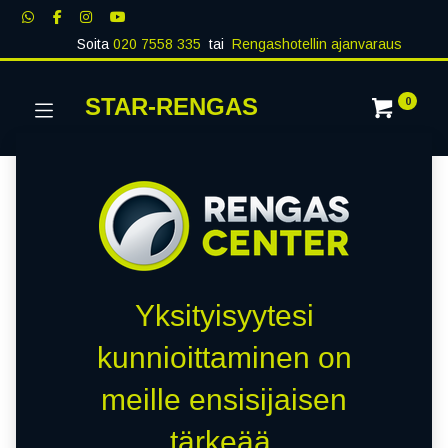
Soita
020 7558 335
tai
Rengashotellin ajanvaraus
STAR-RENGAS
0
Yksityisyytesi
kunnioittaminen on
meille ensisijaisen
tärkeää.