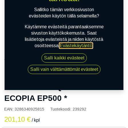
Sallitko tämän verkkosivuston
evästeiden käytön tällä selaimella?
Käytämme evästeitä parantaaksemme
sivuston käyttökokemusta. Saat
lisätietoja evästeistä ja niiden käytöstä
osoitteessa
Evästekäytäntö
.
Salli kaikki evästeet
Kauppa
155/70R19 84Q BRIDGESTONE ECOPIA EP500 *
Salli vain välttämättömät evästeet
155/70R19 84Q BRIDGESTONE
ECOPIA EP500 *
EAN:
3286340925815
Tuotekoodi:
239292
201,10
€
/ kpl