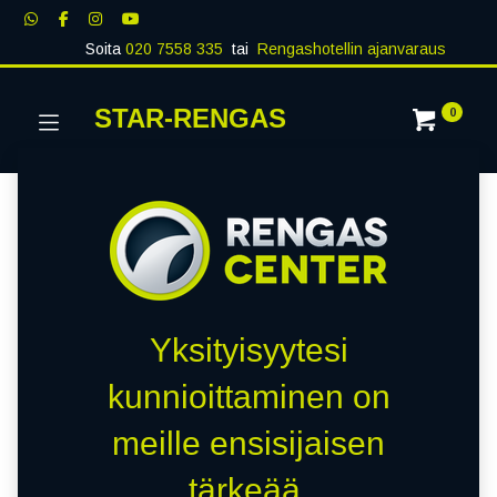
Soita
020 7558 335
tai
Rengashotellin ajanvaraus
STAR-RENGAS
0
Yksityisyytesi
kunnioittaminen on
meille ensisijaisen
tärkeää.