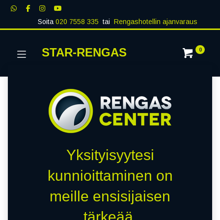
Soita
020 7558 335
tai
Rengashotellin ajanvaraus
STAR-RENGAS
0
Yksityisyytesi
kunnioittaminen on
meille ensisijaisen
tärkeää.