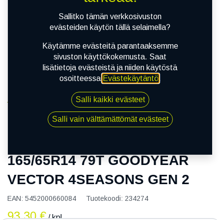
Sallitko tämän verkkosivuston
evästeiden käytön tällä selaimella?
Käytämme evästeitä parantaaksemme
sivuston käyttökokemusta. Saat
lisätietoja evästeistä ja niiden käytöstä
osoitteessa
Evästekäytäntö
.
Salli kaikki evästeet
Kauppa
165/65R14 79T GOODYEAR VECTOR 4SEASONS
Salli vain välttämättömät evästeet
GEN 2
165/65R14 79T GOODYEAR
VECTOR 4SEASONS GEN 2
EAN:
5452000660084
Tuotekoodi:
234274
93,30
€
/ kpl