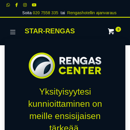
Soita
020 7558 335
tai
Rengashotellin ajanvaraus
STAR-RENGAS
0
Yksityisyytesi
kunnioittaminen on
meille ensisijaisen
tärkeää.