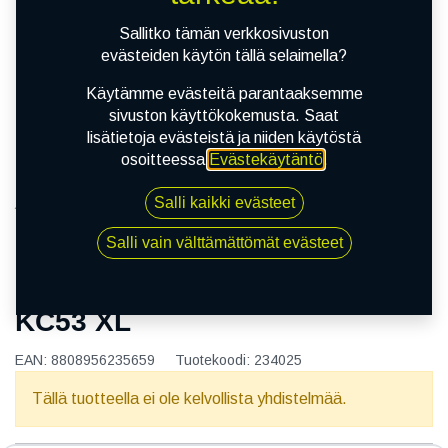
Sallitko tämän verkkosivuston
evästeiden käytön tällä selaimella?
Käytämme evästeitä parantaaksemme
sivuston käyttökokemusta. Saat
lisätietoja evästeistä ja niiden käytöstä
osoitteessa
Evästekäytäntö
.
Salli kaikki evästeet
Kauppa
145/80R13C 88/86R KUMHO KC53 XL
Salli vain välttämättömät evästeet
145/80R13C 88/86R KUMHO
KC53 XL
EAN:
8808956235659
Tuotekoodi:
234025
Tällä tuotteella ei ole kelvollista yhdistelmää.