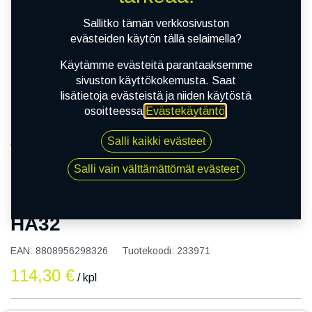
Sallitko tämän verkkosivuston
evästeiden käytön tällä selaimella?
Käytämme evästeitä parantaaksemme
sivuston käyttökokemusta. Saat
lisätietoja evästeistä ja niiden käytöstä
osoitteessa
Evästekäytäntö
.
Salli kaikki evästeet
Kauppa
165/60R15 77H KUMHO SOLUS HA32
Salli vain välttämättömät evästeet
165/60R15 77H KUMHO SOLUS
HA32
EAN:
8808956298326
Tuotekoodi:
233971
114,30
€
/ kpl