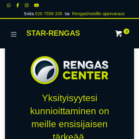
Soita
020 7558 335
tai
Rengashotellin ajanvaraus
STAR-RENGAS
0
Yksityisyytesi
kunnioittaminen on
meille ensisijaisen
tärkeää.