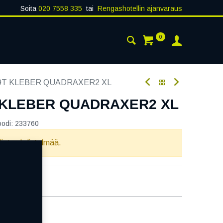
Soita
020 7558 335
tai
Rengashotellin ajanvaraus
0
AISTA
YHTEYSTIEDOT
79T KLEBER QUADRAXER2 XL
T KLEBER QUADRAXER2 XL
oodi:
233760
llista yhdistelmää.