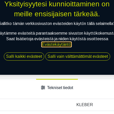
Toimitusehdot
Yksityisyytesi kunnioittaminen on
meille ensisijaisen tärkeää.
Sallitko tämän verkkosivuston evästeiden käytön tällä selaimella
äytämme evästeitä parantaaksemme sivuston käyttökokemust
Saat lisätietoja evästeistä ja niiden käytöstä osoitteessa
Evästekäytäntö
.
Salli kaikki evästeet
Salli vain välttämättömät evästeet
Tekniset tiedot
KLEBER