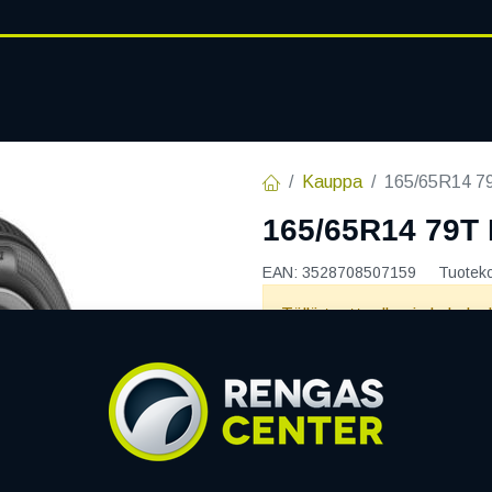
RENGASHOTELLI
AJANKOHT
AT
VANTEET
PALVELUT
Kauppa
165/65R14 
165/65R14 79
EAN:
3528708507159
Tuotek
Tällä tuotteella ei ole kelvo
KLEBER
Jaa