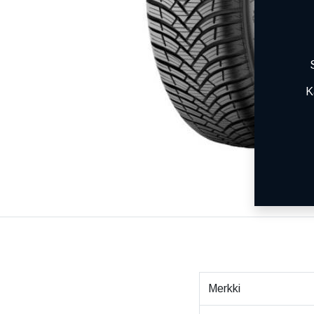
K
Merkki