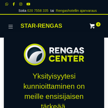
Soita
020 7558 335
tai
Rengashotellin ajanvaraus
STAR-RENGAS
0
Yksityisyytesi
kunnioittaminen on
meille ensisijaisen
tärkeää.