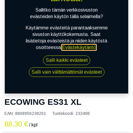
Sallitko tämän verkkosivuston
evästeiden käytön tällä selaimella?
Käytämme evästeitä parantaaksemme
sivuston käyttökokemusta. Saat
lisätietoja evästeistä ja niiden käytöstä
osoitteessa
Evästekäytäntö
.
Salli kaikki evästeet
Kauppa
175/70R14 88T KUMHO ECOWING ES31 XL
Salli vain välttämättömät evästeet
175/70R14 88T KUMHO
ECOWING ES31 XL
EAN:
8808956238261
Tuotekoodi:
233498
88,30
€
/ kpl