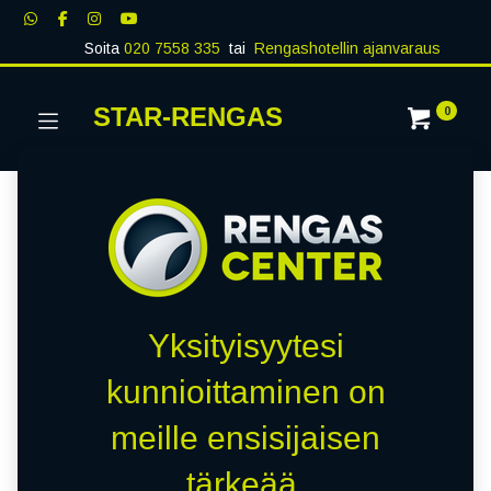
Soita
020 7558 335
tai
Rengashotellin ajanvaraus
STAR-RENGAS
0
Yksityisyytesi
kunnioittaminen on
meille ensisijaisen
tärkeää.