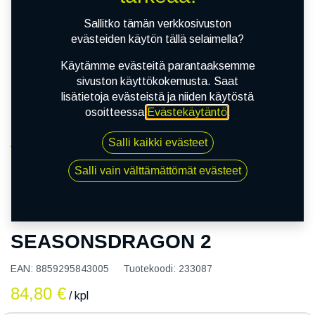
Sallitko tämän verkkosivuston
evästeiden käytön tällä selaimella?
Käytämme evästeitä parantaaksemme
sivuston käyttökokemusta. Saat
lisätietoja evästeistä ja niiden käytöstä
osoitteessa
Evästekäytäntö
.
Salli kaikki evästeet
Kauppa
165/65R14 79T LANDSAIL SEASONSDRAGON 2
Salli vain välttämättömät evästeet
165/65R14 79T LANDSAIL
SEASONSDRAGON 2
EAN:
8859295843005
Tuotekoodi:
233087
84,80
€
/ kpl