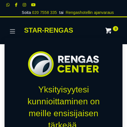
Soita
020 7558 335
tai
Rengashotellin ajanvaraus
STAR-RENGAS
0
Yksityisyytesi
kunnioittaminen on
meille ensisijaisen
tärkeää.