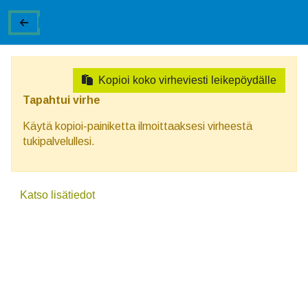
EC-käyttöliittymävirhe
Soita
020 7558 335
tai
Rengashotellin ajanvaraus
STAR-RENGAS
0
Kopioi koko virheviesti leikepöydälle
Tapahtui virhe
Käytä kopioi-painiketta ilmoittaaksesi virheestä
tukipalvelullesi.
Katso lisätiedot
Yksityisyytesi
kunnioittaminen on
meille ensisijaisen
tärkeää.