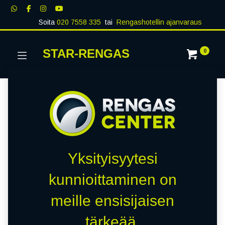
Soita
020 7558 335
tai
Rengashotellin ajanvaraus
STAR-RENGAS
0
Yksityisyytesi
kunnioittaminen on
meille ensisijaisen
tärkeää.