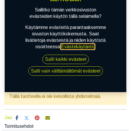
Sallitko tämän verkkosivuston
evästeiden käytön tällä selaimella?
Käytämme evästeitä parantaaksemme
sivuston käyttökokemusta. Saat
lisätietoja evästeistä ja niiden käytöstä
osoitteessa
Evästekäytäntö
.
Salli kaikki evästeet
Kauppa
155R13C 90Q APLUS A867
Salli vain välttämättömät evästeet
155R13C 90Q APLUS A867
EAN:
6924064104167
Tuotekoodi:
233024
Tällä tuotteella ei ole kelvollista yhdistelmää.
Jaa
Toimitusehdot