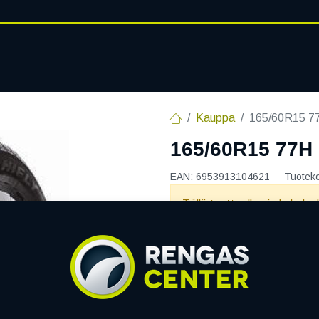
RENGASHOTELLI
AJANKOHT
AT
VANTEET
PALVELUT
Kauppa
165/60R15 7
165/60R15 77H
EAN:
6953913104621
Tuotek
Tällä tuotteella ei ole kelvo
HIFLY
Jaa