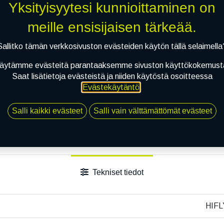
Toimitusehdot
Yksityisyytesi kunnioittaminen on
meille ensisijaisen tärkeää.
Sallitko tämän verkkosivuston evästeiden käytön tällä selaimella
äytämme evästeitä parantaaksemme sivuston käyttökokemust
Saat lisätietoja evästeistä ja niiden käytöstä osoitteessa
Evästekäytäntö
.
Salli kaikki evästeet
Salli vain välttämättömät evästeet
Tekniset tiedot
HIFL