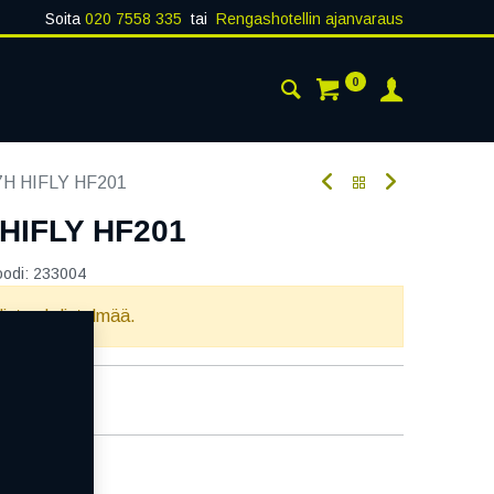
Soita
020 7558 335
tai
Rengashotellin ajanvaraus
0
AISTA
YHTEYSTIEDOT
7H HIFLY HF201
 HIFLY HF201
oodi:
233004
llista yhdistelmää.