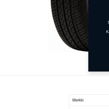
K
Merkki