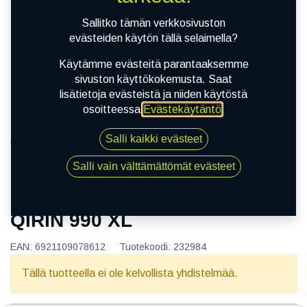
Sallitko tämän verkkosivuston
evästeiden käytön tällä selaimella?
Käytämme evästeitä parantaaksemme
sivuston käyttökokemusta. Saat
lisätietoja evästeistä ja niiden käytöstä
osoitteessa
Evästekäytäntö
.
Salli kaikki evästeet
Kauppa
155/70R13 75T LANDSAIL QIRIN 990 XL
Salli vain välttämättömät evästeet
155/70R13 75T LANDSAIL
QIRIN 990 XL
EAN:
6921109078612
Tuotekoodi:
232984
Tällä tuotteella ei ole kelvollista yhdistelmää.