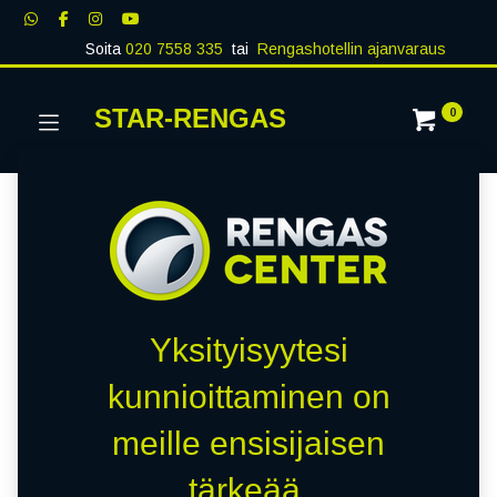
Soita
020 7558 335
tai
Rengashotellin ajanvaraus
STAR-RENGAS
0
Yksityisyytesi
kunnioittaminen on
meille ensisijaisen
tärkeää.