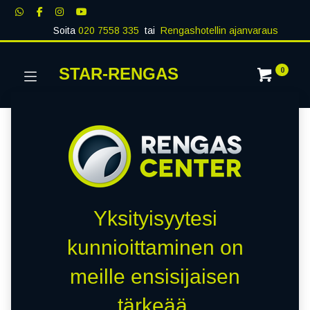
Soita
020 7558 335
tai
Rengashotellin ajanvaraus
STAR-RENGAS
0
Yksityisyytesi
kunnioittaminen on
meille ensisijaisen
tärkeää.