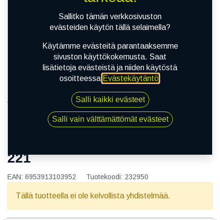
Sallitko tämän verkkosivuston
evästeiden käytön tällä selaimella?
Käytämme evästeitä parantaaksemme
sivuston käyttökokemusta. Saat
lisätietoja evästeistä ja niiden käytöstä
osoitteessa
Evästekäytäntö
.
Salli kaikki evästeet
Kauppa
165/65R14 79T HIFLY ALL-TURI 221
Salli vain välttämättömät evästeet
165/65R14 79T HIFLY ALL-TURI
221
EAN:
6953913103952
Tuotekoodi:
232950
Tällä tuotteella ei ole kelvollista yhdistelmää.