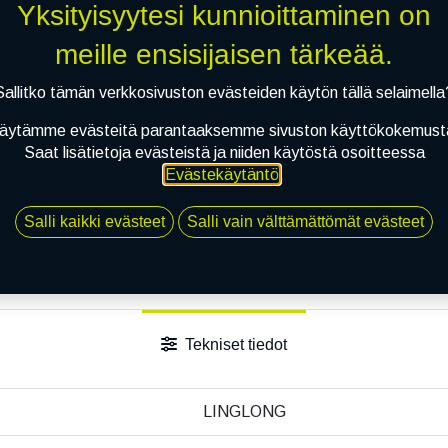
Yksityisyytesi kunnioittaminen on
Jaa
meille ensisijaisen tärkeää.
Toimitusehdot
Sallitko tämän verkkosivuston evästeiden käytön tällä selaimella
äytämme evästeitä parantaaksemme sivuston käyttökokemust
Saat lisätietoja evästeistä ja niiden käytöstä osoitteessa
Evästekäytäntö
.
Salli kaikki evästeet
Salli vain välttämättömät evästeet
Tekniset tiedot
LINGLONG