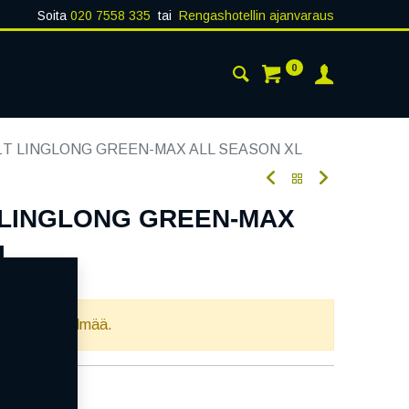
Soita
020 7558 335
tai
Rengashotellin ajanvaraus
0
AISTA
YHTEYSTIEDOT
71T LINGLONG GREEN-MAX ALL SEASON XL
T LINGLONG GREEN-MAX
L
oodi:
232908
llista yhdistelmää.