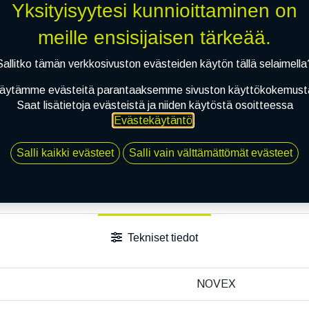
Yksityisyytesi kunnioittaminen on
Jaa
Toimitusehdot
meille ensisijaisen tärkeää.
Sallitko tämän verkkosivuston evästeiden käytön tällä selaimella
äytämme evästeitä parantaaksemme sivuston käyttökokemust
Saat lisätietoja evästeistä ja niiden käytöstä osoitteessa
Evästekäytäntö
.
Salli kaikki evästeet
Salli vain välttämättömät evästeet
Tekniset tiedot
NOVEX