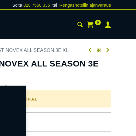
Soita
020 7558 335
tai
Rengashotellin ajanvaraus
0
AISTA
YHTEYSTIEDOT
75T NOVEX ALL SEASON 3E XL
T NOVEX ALL SEASON 3E
oodi:
232896
llista yhdistelmää.