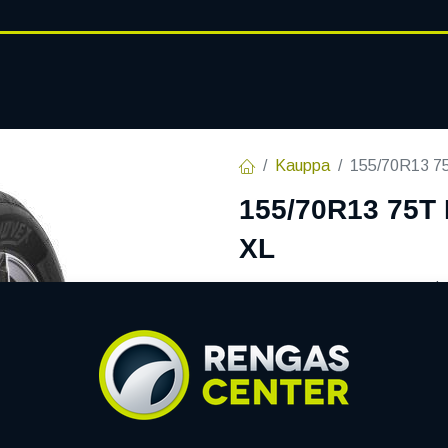
RENGASHOTELLI
AJANKOHT
AT
VANTEET
PALVELUT
Kauppa
155/70R13 
155/70R13 75
XL
EAN:
4718022016232
Tuotek
Tällä tuotteella ei ole kelvo
NOVEX