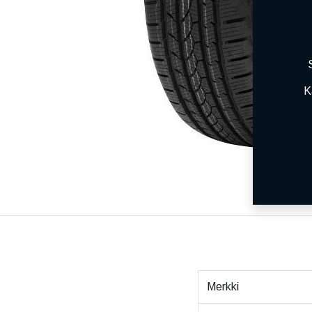
K
Merkki