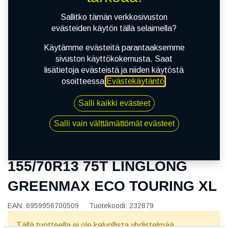
Sallitko tämän verkkosivuston
evästeiden käytön tällä selaimella?
Käytämme evästeitä parantaaksemme
sivuston käyttökokemusta. Saat
lisätietoja evästeistä ja niiden käytöstä
osoitteessa
Evästekäytäntö
.
Salli kaikki evästeet
Kauppa
155/70R13 75T LINGLONG GREENMAX ECO
Salli vain välttämättömät evästeet
TOURING XL
155/70R13 75T LINGLONG
GREENMAX ECO TOURING XL
EAN:
6959956700509
Tuotekoodi:
232879
Tällä tuotteella ei ole kelvollista yhdistelmää.