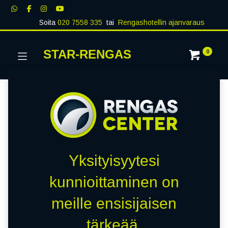
Soita
020 7558 335
tai
Rengashotellin ajanvaraus
STAR-RENGAS
0
Yksityisyytesi
kunnioittaminen on
meille ensisijaisen
tärkeää.