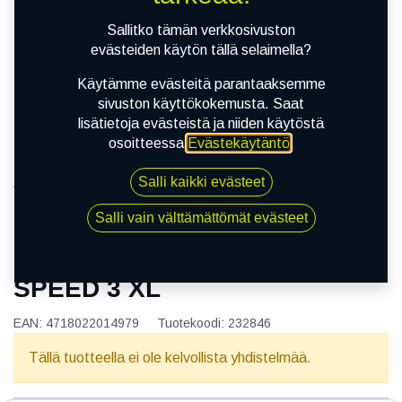
Sallitko tämän verkkosivuston
evästeiden käytön tällä selaimella?
Käytämme evästeitä parantaaksemme
sivuston käyttökokemusta. Saat
lisätietoja evästeistä ja niiden käytöstä
osoitteessa
Evästekäytäntö
.
Salli kaikki evästeet
Kauppa
145/70R13 71T NOVEX NX-SPEED 3 XL
Salli vain välttämättömät evästeet
145/70R13 71T NOVEX NX-
SPEED 3 XL
EAN:
4718022014979
Tuotekoodi:
232846
Tällä tuotteella ei ole kelvollista yhdistelmää.