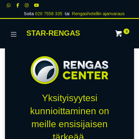
Soita
020 7558 335
tai
Rengashotellin ajanvaraus
STAR-RENGAS
0
Yksityisyytesi
kunnioittaminen on
meille ensisijaisen
tärkeää.