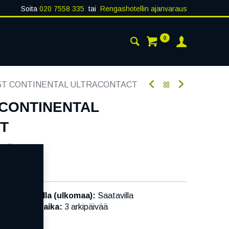
Soita
020 7558 335
tai
Rengashotellin ajanvaraus
0
AISTA
YHTEYSTIEDOT
75T CONTINENTAL ULTRACONTACT
T CONTINENTAL
T
oodi:
222531
Toimittajilla (ulkomaa):
Saatavilla
Toimitusaika:
3 arkipäivää