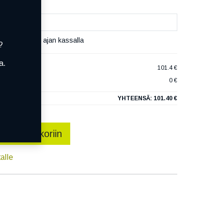
set varaamaan ajan kassalla
?
a.
ULTRACONTACT
101.4 €
0 €
YHTEENSÄ:
101.40 €
sää ostoskoriin
talle