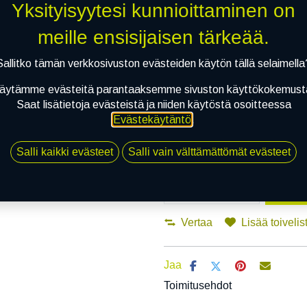
Asennuspalvelu
Yksityisyytesi kunnioittaminen on
meille ensisijaisen tärkeää.
Mikäli valitset asennuksen, pää
Sallitko tämän verkkosivuston evästeiden käytön tällä selaimella
äytämme evästeitä parantaaksemme sivuston käyttökokemust
1
X 155/65R14 75T CONTINENTAL 
Saat lisätietoja evästeistä ja niiden käytöstä osoitteessa
EI ASENNUSTA
Evästekäytäntö
.
Salli kaikki evästeet
Salli vain välttämättömät evästeet
Li
Vertaa
Lisää toivelis
Jaa
Toimitusehdot