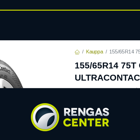
RENGASHOTELLI
AJANKOHT
AT
VANTEET
PALVELUT
Kauppa
155/65R14 
155/65R14 75
ULTRACONTAC
EAN:
4019238065794
Tuotek
101,40
€
/ kpl
Heti saatavilla:
4 kpl