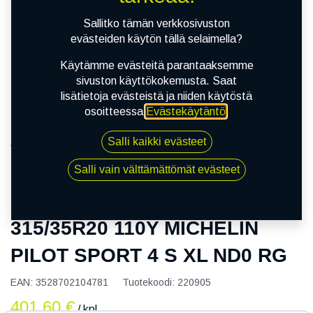
Sallitko tämän verkkosivuston
evästeiden käytön tällä selaimella?
Käytämme evästeitä parantaaksemme
sivuston käyttökokemusta. Saat
lisätietoja evästeistä ja niiden käytöstä
osoitteessa
Evästekäytäntö
.
Salli kaikki evästeet
Kauppa
RENKAAT
315/35R20 110Y MICHELIN PILOT SPORT 4 S XL
Salli vain välttämättömät evästeet
ND0 RG
315/35R20 110Y MICHELIN
PILOT SPORT 4 S XL ND0 RG
EAN:
3528702104781
Tuotekoodi:
220905
401,60
€
/ kpl