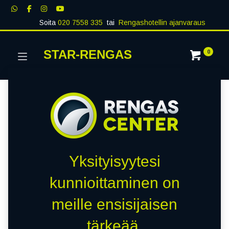
Soita
020 7558 335
tai
Rengashotellin ajanvaraus
STAR-RENGAS
0
Yksityisyytesi
kunnioittaminen on
meille ensisijaisen
tärkeää.