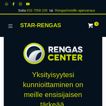
Soita
020 7558 335
tai
Rengashotellin ajanvaraus
STAR-RENGAS
0
Yksityisyytesi
kunnioittaminen on
meille ensisijaisen
tärkeää.