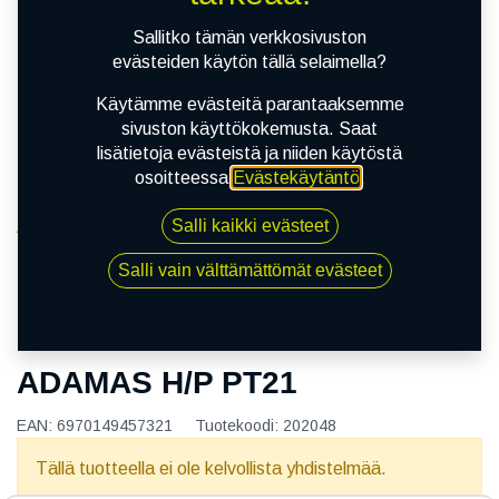
Sallitko tämän verkkosivuston
evästeiden käytön tällä selaimella?
Käytämme evästeitä parantaaksemme
sivuston käyttökokemusta. Saat
lisätietoja evästeistä ja niiden käytöstä
osoitteessa
Evästekäytäntö
.
Salli kaikki evästeet
Kauppa
155/80R13 79T POWERTRAC ADAMAS H/P PT21
Salli vain välttämättömät evästeet
155/80R13 79T POWERTRAC
ADAMAS H/P PT21
EAN:
6970149457321
Tuotekoodi:
202048
Tällä tuotteella ei ole kelvollista yhdistelmää.