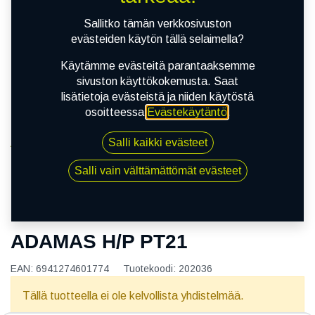
Sallitko tämän verkkosivuston
evästeiden käytön tällä selaimella?
Käytämme evästeitä parantaaksemme
sivuston käyttökokemusta. Saat
lisätietoja evästeistä ja niiden käytöstä
osoitteessa
Evästekäytäntö
.
Salli kaikki evästeet
Kauppa
145/70R13 71T POWERTRAC ADAMAS H/P PT21
Salli vain välttämättömät evästeet
145/70R13 71T POWERTRAC
ADAMAS H/P PT21
EAN:
6941274601774
Tuotekoodi:
202036
Tällä tuotteella ei ole kelvollista yhdistelmää.