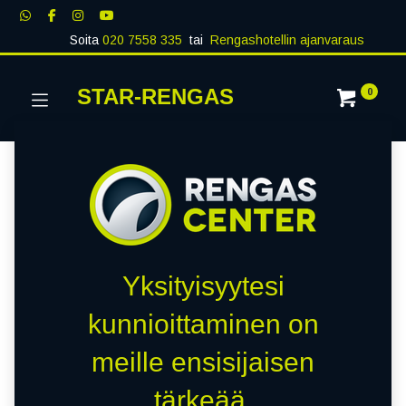
Soita
020 7558 335
tai
Rengashotellin ajanvaraus
STAR-RENGAS
0
Yksityisyytesi
kunnioittaminen on
meille ensisijaisen
tärkeää.