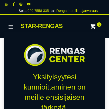
Soita
020 7558 335
tai
Rengashotellin ajanvaraus
STAR-RENGAS
0
Kategoriat
Näytä kaikki
RENKAAT
PAKETTIAUTO
MUUT RENKA
Kauppa
0 kohteita löydetty.
Yksityisyytesi
Tyhjennä suodattimet
2
kunnioittaminen on
meille ensisijaisen
Emme löytäneet yhtään
tärkeää.