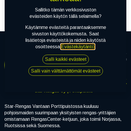
tuotetta!
Sallitko tämän verkkosivuston
evästeiden käytön tällä selaimella?
Käytämme evästeitä parantaaksemme
sivuston käyttökokemusta. Saat
lisätietoja evästeistä ja niiden käytöstä
osoitteessa
Evästekäytäntö
.
Salli kaikki evästeet
Salli vain välttämättömät evästeet
Star-Rengas Oy | Porttipuisto
Star-Rengas Vantaan Porttipuistossa kuuluuu
pohjoismaiden suurimpaan yksityisten rengas-yrittäjien
omistamaan RengasCenter-ketjuun, joka toimii Norjassa,
Ruotsissa sekä Suomessa.