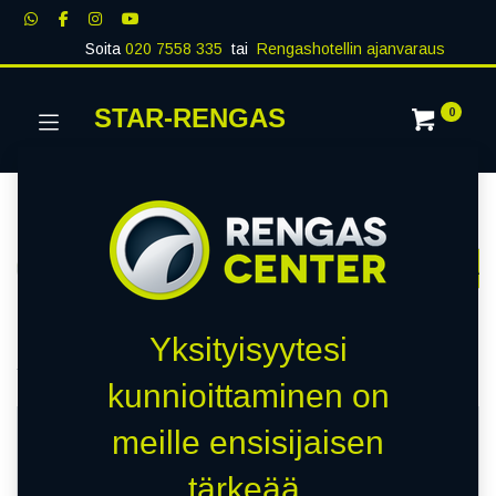
Soita
020 7558 335
tai
Rengashotellin ajanvaraus
STAR-RENGAS
0
Kategoriat
Näytä kaikki
RENKAAT
PAKETTIAUTO
MUUT RENKA
Kauppa
11 kohteita löydetty.
Yksityisyytesi
Tyhjennä suodattimet
HANKOOK
kunnioittaminen on
HETI SAATAVILLA
HETI SAATAVILLA
meille ensisijaisen
tärkeää.
D
D