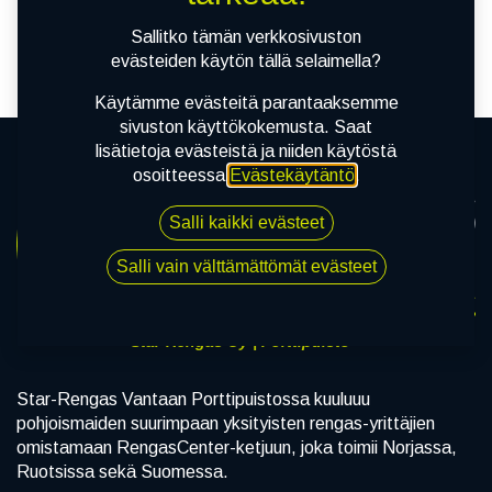
tuotetta!
Sallitko tämän verkkosivuston
evästeiden käytön tällä selaimella?
Käytämme evästeitä parantaaksemme
sivuston käyttökokemusta. Saat
lisätietoja evästeistä ja niiden käytöstä
osoitteessa
Evästekäytäntö
.
Salli kaikki evästeet
Salli vain välttämättömät evästeet
Star-Rengas Oy | Porttipuisto
Star-Rengas Vantaan Porttipuistossa kuuluuu
pohjoismaiden suurimpaan yksityisten rengas-yrittäjien
omistamaan RengasCenter-ketjuun, joka toimii Norjassa,
Ruotsissa sekä Suomessa.