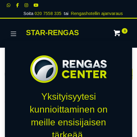
Soita
020 7558 335
tai
Rengashotellin ajanvaraus
STAR-RENGAS
0
Kategoriat
Näytä kaikki
RENKAAT
PAKETTIAUTO
MUUT RENKA
Kauppa
0 kohteita löydetty.
Yksityisyytesi
Tyhjennä suodattimet
MARSHAL KRD02
kunnioittaminen on
meille ensisijaisen
Emme löytäneet yhtään
tärkeää.